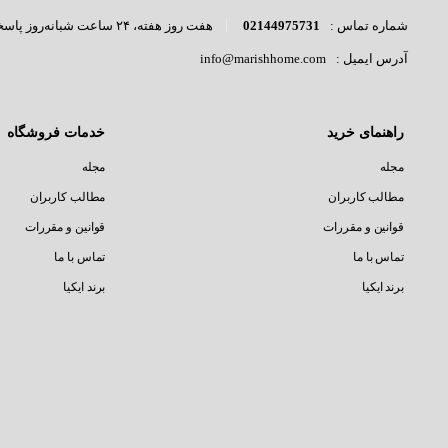
02144975731
هفت روز هفته، ۲۴ ساعت شبانه‌روز پاسخگوی شما هستیم.
شماره تماس :
info@marishhome.com
آدرس ایمیل :
راهنمای خرید
خدمات فروشگاه
مجله
مجله
مطالب کاربران
مطالب کاربران
قوانین و مقررات
قوانین و مقررات
تماس با ما
تماس با ما
برند ایکیا
برند ایکیا