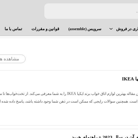
ری در فروش
سرویس (assemble)
قوانین و مقررات
تماس با ما
همکاری در فروش ایکیا تهران
ظروف سرو و پذیرایی
لوازم شیرینی پزی
مشاهده ه
ثبت نام همکاری در فروش
ترولی
قاشق و چنگال
ورود به حساب همکاری در فروش
میز و صندلی
ابزار اشپزی
IK
ست کفگیر و ملاقه
کتری و قوری
معرفی بهترین لوازم اتاق خواب برند ایکیا IKEA این مقاله بهترین لوازم اتاق خواب برند ایکیا IKEA را به شما معرفی می‌کند. از تخت‌خواب‌ها 
ه است. همچنین سوالات رایجی که ممکن است در ذهن شما وجود داشته باشد، پاسخ داده شده 
پخت و پز
سبد سیب زمینی و پیاز
لوازم نظافت
انواع بانکه شیشه ای