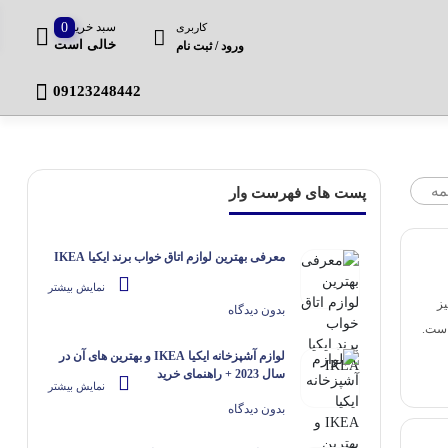
سبد خرید
0
کاربری
خالی است
ورود / ثبت نام
09123248442
بشقاب و کاسه
ظروف نگهدارن
مه
پست های فهرست وار
شیر جوش/قهوه جوش
زیرقابلمه ای و
سس خوری و اب لیمو خوری
پارچ و بطری
معرفی بهترین لوازم اتاق خواب برند ایکیا IKEA
نمایش بیشتر
قیچی
تا میز
بدون دیدگاه
است.
جا ادویه و سرویس غذاخوری
لوازم آشپزخانه ایکیا IKEA و بهترین های آن در
سال 2023 + راهنمای خرید
نمایش بیشتر
ابکش و ابگیر
بدون دیدگاه