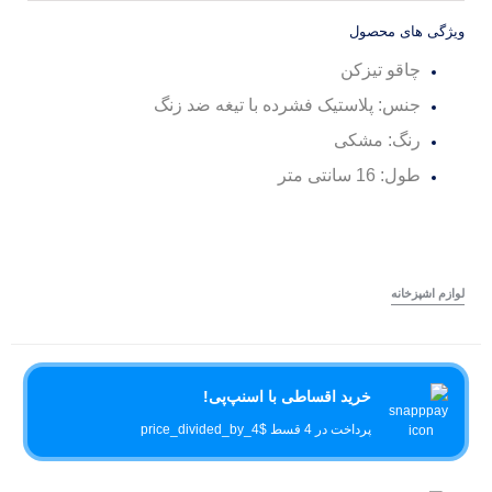
ویژگی های محصول
چاقو تیزکن
جنس: پلاستیک فشرده با تیغه ضد زنگ
رنگ: مشکی
طول: 16 سانتی متر
لوازم اشپزخانه
خرید اقساطی با اسنپ‌پی!
پرداخت در 4 قسط $price_divided_by_4