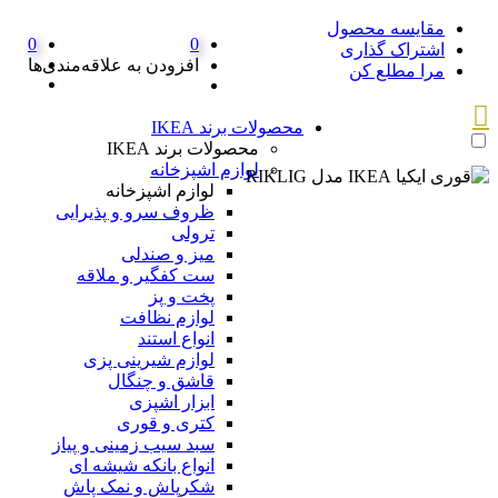
مقایسه محصول
0
0
اشتراک گذاری
افزودن به علاقه‌مندی‌ها
مرا مطلع کن
محصولات برند IKEA
محصولات برند IKEA
لوازم اشپزخانه
لوازم اشپزخانه
ظروف سرو و پذیرایی
ترولی
میز و صندلی
ست کفگیر و ملاقه
پخت و پز
لوازم نظافت
انواع استند
لوازم شیرینی پزی
قاشق و چنگال
ابزار اشپزی
کتری و قوری
سبد سیب زمینی و پیاز
انواع بانکه شیشه ای
شکرپاش و نمک پاش