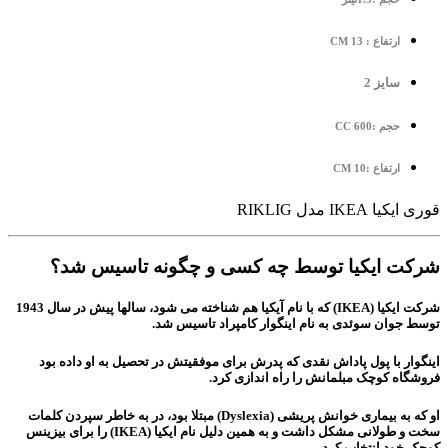
ارتفاع : 13 CM
سایز 2
حجم :600 CC
ارتفاع :10 CM
قوری ایکیا IKEA مدل RIKLIG
شرکت ایکیا توسط چه کسی و چگونه تاسیس شد؟
شرکت ایکیا (IKEA) که با نام آیکیا هم شناخته می شود، سالها پیش در سال 1943
توسط جوان سوئدی به نام اینگوار کامپراد تاسیس شد.
اینگوار با پول پاداش نقدی که پدرش برای موفقیتش در تحصیل به او داده بود
فروشگاه کوچک مبلمانش را راه اندازی کرد.
او که به بیماری خوانش پریشی (Dyslexia) مبتلا بود، در به خاطر سپردن کلمات
سخت و طولانی مشکل داشت و به همین دلیل نام ایکیا (IKEA) را برای بیزینس
کوچک خود انتخاب کرد.