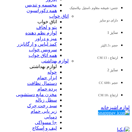
مجسمه و تندیس
جنس: شیشه مقاوم ،استیل ،پلاستیک
همه دکوراسیون
اتاق خواب
دارای دو سایز
اتاق خواب
پتو و لحاف
سایز 1
لوازم نظم دهنده
میز و دراور
کمد لباس و ارگانایزر
حجم :1.5لیتر
سرویس خواب
همه اتاق خواب
ارتفاع : 13 CM
لوازم بهداشتی
لوازم بهداشتی
سایز 2
حوله
ابزار حمام
دستمال نظافت
حجم :600 CC
پرده حمام
مخزن مایع دستشویی
ارتفاع :10 CM
سطل زباله
سبد رخت چرک
لوازم اشپزخانه
زیر پایی حمام
دمپایی
خرید اقساطی با اسنپ‌پی!
جا مسواکی
پرداخت در 4 قسط $price_divided_by_4
لیف و اسکاچ