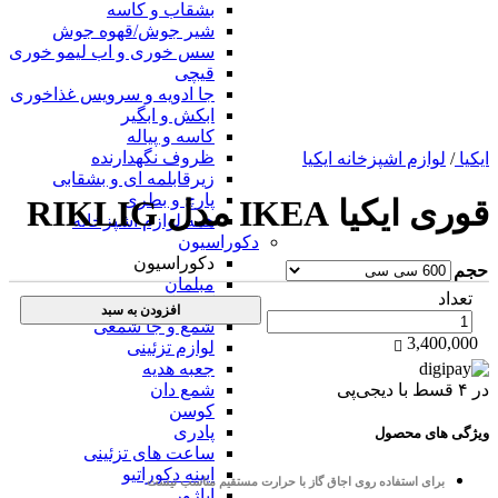
بشقاب و کاسه
شیر جوش/قهوه جوش
سس خوری و اب لیمو خوری
قیچی
جا ادویه و سرویس غذاخوری
ابکش و ابگیر
کاسه و پیاله
ظروف نگهدارنده
ایکیا
/
لوازم اشپزخانه ایکیا
زیرقابلمه ای و بشقابی
پارچ و بطری
قوری ایکیا IKEA مدل RIKLIG
همه لوازم اشپزخانه
دکوراسیون
دکوراسیون
حجم
مبلمان
تعداد
گل و گلدان
افزودن به سبد
شمع و جا شمعی
3,400,000
لوازم تزئینی
جعبه هدیه
در ۴ قسط با دیجی‌پی
شمع دان
کوسن
پادری
ویژگی های محصول
ساعت های تزئینی
ایینه دکوراتیو
برای استفاده روی اجاق گاز با حرارت مستقیم مناسب نیست
اباژور