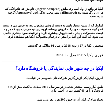
ایکیا در واقع از اول اسم و فامیلش (
K
ngvar
I
amprad)، نام مزرعه خانوادگی که
در آن بزرگ شده بود (
lmtaryd) و شهر محل زندگی اش (
E
A
gunnaryd) گرفته
شده است.
اینگوار که از سنین بسیار پایین به دست فروشی مشغول بود، به خوبی می دانست
که چگونه محصولات خود را به فروش برساند، او به این نتیجه رسیده بود که هر چه
قیمت محصولات پایینتر باشد، فروش بیشتری دارند و در نتیجه سود بیشتری حاصل
می شود، که البته این اصل را میتوان در تمام محصولات ایکیا هم مشاهده کرد.
موسس ایکیا در 27 ژانویه 2018 در سن 91 سالگی در گذشت.
قوری ایکیا IKEA مدل RIKLIG
ایکیا در چه شهر هایی نمایندگی یا فروشگاه دارد؟
امروزه ایکیا یکی از بزرگترین شرکت های خصوصی در دنیاست.
طبق آمار رسمی منتشر شده در نوامبر سال 2017 میلادی مالکیت بیش از 415
فروشگاه را در 49 کشور دنیا در اختیار دارد.
تعداد تمام کارکنان آن به حدود 200 هزار نفر می رسد.