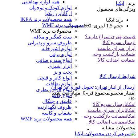
همه لوازم بهداشتی
برند :
ایکیا
لوازم کودک و نوجوان
ویژگی‌های محصول
ارگانایزر ایکیا
همه محصولات برند IKEA
برند
:
ایکیا
محصولات برند WMF
حجم
:
1.5 لیتری, 600 سی سی
محصولات برند WMF
قیمت بهتری سراغ دارید؟
ست کفگیر و ملاقه
ارسال سریع کالا
ظروف سرو و پذیرایی
ایران سرای ماست
لوازم آشپزخانه
ضمانت بازگشت وجه
لوازم برقی
ضمانت اضالت کالا
انواع سبد و صافی
ابزار آشپزی
پخت و پز
شرایط ارسال کالا
انواع کاتر و قیچی
لوازم نظافت
ارسال از انبار تهران: تحویل فوری در تهران
انواع پارچ و بطری
امتیاز محصول
مجموع فرم
0
امتیاز ثبت شده
انواع چاقو
0
/5
قاشق و چنگال
امکان
ارسال سریع کالا
ظروف نگهدارنده
امکان
ایران سرای ماست
بشقاب و کاسه
امکان
ضمانت بازگشت وجه
همه محصولات برند WMF
امکان
ضمانت اضالت کالا
محصولات مشابه