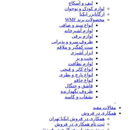
لیف و اسکاچ
لوازم کودک و نوجوان
ارگانایزر ایکیا
محصولات برند WMF
انواع سبد و صافی
لوازم آشپزخانه
لوازم برقی
ظروف سرو و پذیرایی
ست کفگیر و ملاقه
ابزار آشپزی
پخت و پز
لوازم نظافت
انواع کاتر و قیچی
انواع پارچ و بطری
انواع چاقو
قاشق و چنگال
ظروف نگهدارنده
بشقاب و کاسه
مقالات مفید
همکاری در فروش
همکاری در فروش ایکیا تهران
ثبت نام همکاری در فروش
ورود به حساب همکاری در فروش