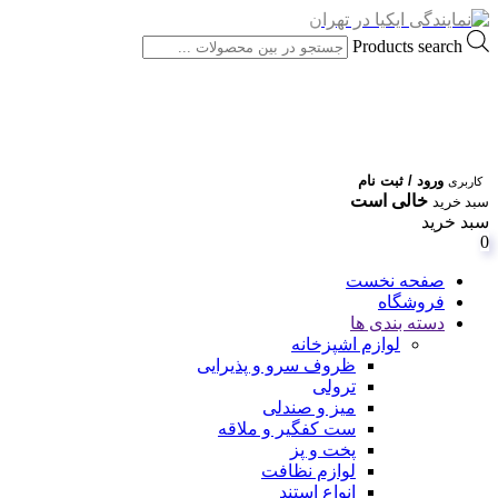
Products search
ورود / ثبت نام
کاربری
خالی است
سبد خرید
سبد خرید
0
صفحه نخست
فروشگاه
دسته بندی ها
لوازم اشپزخانه
ظروف سرو و پذیرایی
ترولی
میز و صندلی
ست کفگیر و ملاقه
پخت و پز
لوازم نظافت
انواع استند