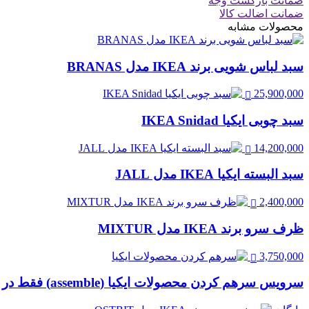
ضمانت بازگشت وجه
ضمانت اضالت کالا
محصولات مشابه
سبد لباس شویی برند IKEA مدل BRANAS
25,900,000
سبد چوبی ایکیا IKEA Snidad
14,200,000
سبد البسته ایکیا IKEA مدل JALL
2,400,000
ظرف سرو برند IKEA مدل MIXTUR
3,750,000
سرویس سرهم کردن محصولات ایکیا (assemble) فقط در تهران