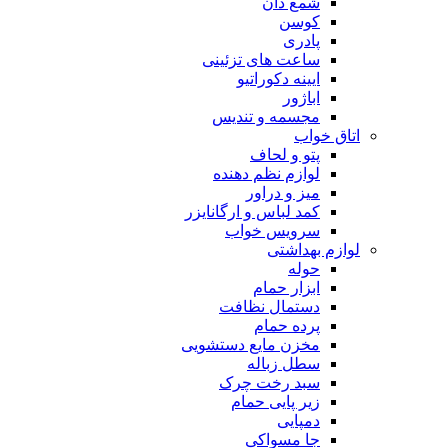
شمع دان
کوسن
پادری
ساعت های تزئینی
ایینه دکوراتیو
اباژور
مجسمه و تندیس
اتاق خواب
پتو و لحاف
لوازم نظم دهنده
میز و دراور
کمد لباس و ارگانایزر
سرویس خواب
لوازم بهداشتی
حوله
ابزار حمام
دستمال نظافت
پرده حمام
مخزن مایع دستشویی
سطل زباله
سبد رخت چرک
زیر پایی حمام
دمپایی
جا مسواکی