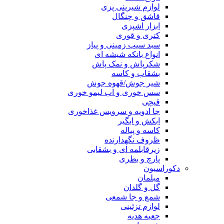
لوازم شیرینی پزی
قاشق و چنگال
ابزار اشپزی
کتری و قوری
سبد سیب زمینی و پیاز
انواع بانکه شیشه ای
شکرپاش و نمک پاش
بشقاب و کاسه
شیر جوش/قهوه جوش
سس خوری و اب لیمو خوری
قیچی
جا ادویه و سرویس غذاخوری
ابکش و ابگیر
کاسه و پیاله
ظروف نگهدارنده
زیرقابلمه ای و بشقابی
پارچ و بطری
دکوراسیون
مبلمان
گل و گلدان
شمع و جا شمعی
لوازم تزئینی
جعبه هدیه