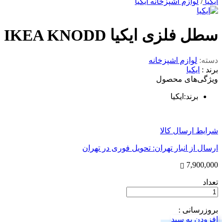
ایکیا
/
لوازم اشپزخانه ایکیا
سطل فلزی ایکیا IKEA KNODD سایزکوچک
دسته:
لوازم اشپزخانه
برند :
ایکیا
ویژگی‌های محصول
برند
:
ایکیا
شرایط ارسال کالا
ارسال از انبار تهران: تحویل فوری در تهران
7,900,000
تعداد
بروزرسانی :
افزودن به سبد