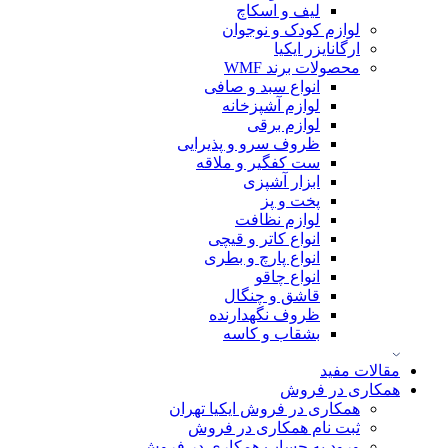
لیف و اسکاچ
لوازم کودک و نوجوان
ارگانایزر ایکیا
محصولات برند WMF
انواع سبد و صافی
لوازم آشپزخانه
لوازم برقی
ظروف سرو و پذیرایی
ست کفگیر و ملاقه
ابزار آشپزی
پخت و پز
لوازم نظافت
انواع کاتر و قیچی
انواع پارچ و بطری
انواع چاقو
قاشق و چنگال
ظروف نگهدارنده
بشقاب و کاسه
مقالات مفید
همکاری در فروش
همکاری در فروش ایکیا تهران
ثبت نام همکاری در فروش
ورود به حساب همکاری در فروش