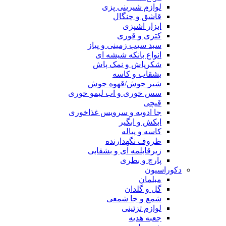
لوازم شیرینی پزی
قاشق و چنگال
ابزار اشپزی
کتری و قوری
سبد سیب زمینی و پیاز
انواع بانکه شیشه ای
شکرپاش و نمک پاش
بشقاب و کاسه
شیر جوش/قهوه جوش
سس خوری و اب لیمو خوری
قیچی
جا ادویه و سرویس غذاخوری
ابکش و ابگیر
کاسه و پیاله
ظروف نگهدارنده
زیرقابلمه ای و بشقابی
پارچ و بطری
دکوراسیون
مبلمان
گل و گلدان
شمع و جا شمعی
لوازم تزئینی
جعبه هدیه