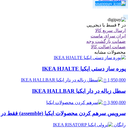
خرید اقساطی با اسنپ‌پی!
پرداخت در 4 قسط $price_divided_by_4
در ۴ قسط با دیجی‌پی
ارسال سریع کالا
ایران سرای ماست
ضمانت بازگشت وجه
ضمانت اضالت کالا
محصولات مشابه
پوره ساز دستی ایکیا IKEA HJALTE
1,950,000
سطل زباله در دار ایکیا IKEA HALLBAR
3,900,000
سرویس سرهم کردن محصولات ایکیا (assemble) فقط در تهران
رایگان