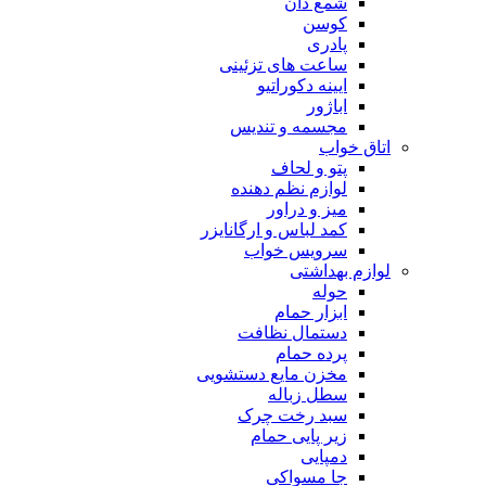
شمع دان
کوسن
پادری
ساعت های تزئینی
ایینه دکوراتیو
اباژور
مجسمه و تندیس
اتاق خواب
پتو و لحاف
لوازم نظم دهنده
میز و دراور
کمد لباس و ارگانایزر
سرویس خواب
لوازم بهداشتی
حوله
ابزار حمام
دستمال نظافت
پرده حمام
مخزن مایع دستشویی
سطل زباله
سبد رخت چرک
زیر پایی حمام
دمپایی
جا مسواکی