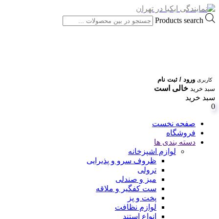
Products search
ورود / ثبت نام
کاربری
خالی است
سبد خرید
سبد خرید
0
صفحه نخست
فروشگاه
دسته بندی ها
لوازم اشپزخانه
ظروف سرو و پذیرایی
ترولی
میز و صندلی
ست کفگیر و ملاقه
پخت و پز
لوازم نظافت
انواع استند