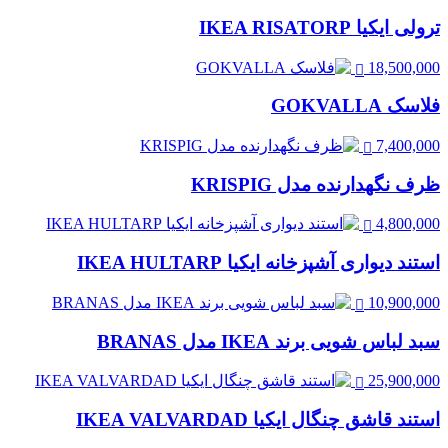
ترولی ایکیا IKEA RISATORP
18,500,000
فلاسک GOKVALLA
7,400,000
ظرف نگهدارنده مدل KRISPIG
4,800,000
استند دیواری آشپزخانه ایکیا IKEA HULTARP
10,900,000
سبد لباس شویی برند IKEA مدل BRANAS
25,900,000
استند قاشق چنگال ایکیا IKEA VALVARDAD