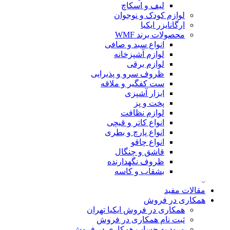
لیف و اسکاچ
لوازم کودک و نوجوان
ارگانایزر ایکیا
محصولات برند WMF
انواع سبد و صافی
لوازم آشپزخانه
لوازم برقی
ظروف سرو و پذیرایی
ست کفگیر و ملاقه
ابزار آشپزی
پخت و پز
لوازم نظافت
انواع کاتر و قیچی
انواع پارچ و بطری
انواع چاقو
قاشق و چنگال
ظروف نگهدارنده
بشقاب و کاسه
مقالات مفید
همکاری در فروش
همکاری در فروش ایکیا تهران
ثبت نام همکاری در فروش
ورود به حساب همکاری در فروش