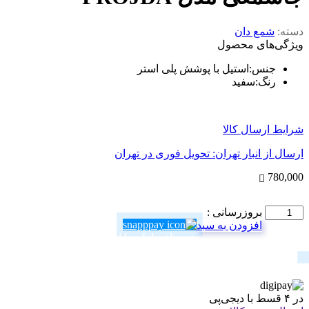
دسته:
شمع دان
ویژگی‌های محصول
جنس
:
استیل با پوشش پلی استر
رنگ
:
سفید
شرایط ارسال کالا
ارسال از انبار تهران: تحویل فوری در تهران
780,000
تعداد
بروزرسانی :
افزودن به سبد
خرید اقساطی با اسنپ‌پی!
پرداخت در 4 قسط $price_divided_by_4
در ۴ قسط با دیجی‌پی