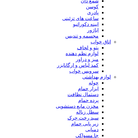
شمع دان
کوسن
پادری
ساعت های تزئینی
ایینه دکوراتیو
اباژور
مجسمه و تندیس
اتاق خواب
پتو و لحاف
لوازم نظم دهنده
میز و دراور
کمد لباس و ارگانایزر
سرویس خواب
لوازم بهداشتی
حوله
ابزار حمام
دستمال نظافت
پرده حمام
مخزن مایع دستشویی
سطل زباله
سبد رخت چرک
زیر پایی حمام
دمپایی
جا مسواکی