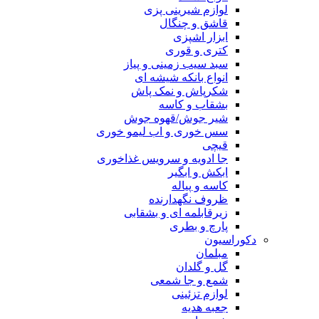
لوازم شیرینی پزی
قاشق و چنگال
ابزار اشپزی
کتری و قوری
سبد سیب زمینی و پیاز
انواع بانکه شیشه ای
شکرپاش و نمک پاش
بشقاب و کاسه
شیر جوش/قهوه جوش
سس خوری و اب لیمو خوری
قیچی
جا ادویه و سرویس غذاخوری
ابکش و ابگیر
کاسه و پیاله
ظروف نگهدارنده
زیرقابلمه ای و بشقابی
پارچ و بطری
دکوراسیون
مبلمان
گل و گلدان
شمع و جا شمعی
لوازم تزئینی
جعبه هدیه