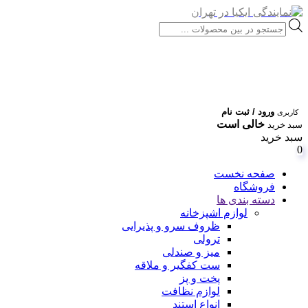
Products
search
ورود / ثبت نام
کاربری
خالی است
سبد خرید
سبد خرید
0
صفحه نخست
فروشگاه
دسته بندی ها
لوازم اشپزخانه
ظروف سرو و پذیرایی
ترولی
میز و صندلی
ست کفگیر و ملاقه
پخت و پز
لوازم نظافت
انواع استند