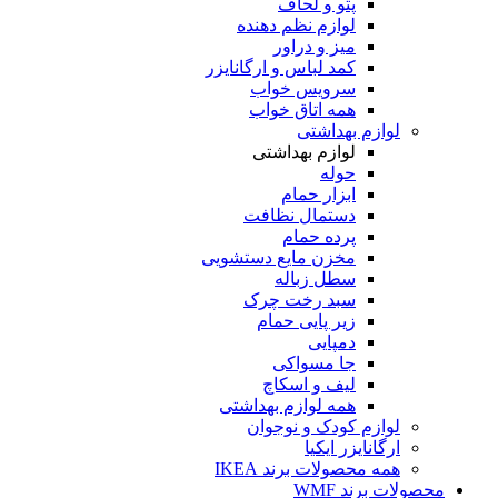
پتو و لحاف
لوازم نظم دهنده
میز و دراور
کمد لباس و ارگانایزر
سرویس خواب
همه اتاق خواب
لوازم بهداشتی
لوازم بهداشتی
حوله
ابزار حمام
دستمال نظافت
پرده حمام
مخزن مایع دستشویی
سطل زباله
سبد رخت چرک
زیر پایی حمام
دمپایی
جا مسواکی
لیف و اسکاچ
همه لوازم بهداشتی
لوازم کودک و نوجوان
ارگانایزر ایکیا
همه محصولات برند IKEA
محصولات برند WMF