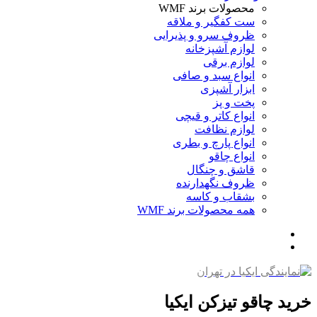
محصولات برند WMF
ست کفگیر و ملاقه
ظروف سرو و پذیرایی
لوازم آشپزخانه
لوازم برقی
انواع سبد و صافی
ابزار آشپزی
پخت و پز
انواع کاتر و قیچی
لوازم نظافت
انواع پارچ و بطری
انواع چاقو
قاشق و چنگال
ظروف نگهدارنده
بشقاب و کاسه
همه محصولات برند WMF
خرید چاقو تیزکن ایکیا