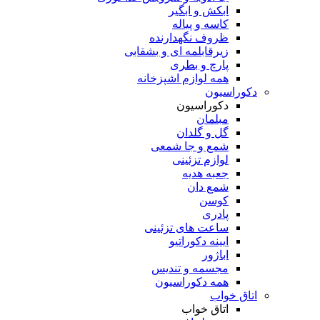
ابکش و ابگیر
کاسه و پیاله
ظروف نگهدارنده
زیرقابلمه ای و بشقابی
پارچ و بطری
همه لوازم اشپزخانه
دکوراسیون
دکوراسیون
مبلمان
گل و گلدان
شمع و جا شمعی
لوازم تزئینی
جعبه هدیه
شمع دان
کوسن
پادری
ساعت های تزئینی
ایینه دکوراتیو
اباژور
مجسمه و تندیس
همه دکوراسیون
اتاق خواب
اتاق خواب