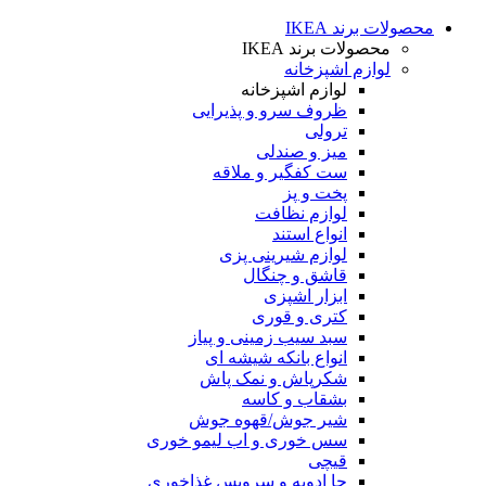
محصولات برند IKEA
محصولات برند IKEA
لوازم اشپزخانه
لوازم اشپزخانه
ظروف سرو و پذیرایی
ترولی
میز و صندلی
ست کفگیر و ملاقه
پخت و پز
لوازم نظافت
انواع استند
لوازم شیرینی پزی
قاشق و چنگال
ابزار اشپزی
کتری و قوری
سبد سیب زمینی و پیاز
انواع بانکه شیشه ای
شکرپاش و نمک پاش
بشقاب و کاسه
شیر جوش/قهوه جوش
سس خوری و اب لیمو خوری
قیچی
جا ادویه و سرویس غذاخوری