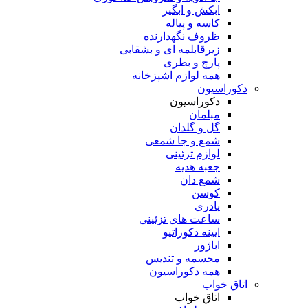
ابکش و ابگیر
کاسه و پیاله
ظروف نگهدارنده
زیرقابلمه ای و بشقابی
پارچ و بطری
همه لوازم اشپزخانه
دکوراسیون
دکوراسیون
مبلمان
گل و گلدان
شمع و جا شمعی
لوازم تزئینی
جعبه هدیه
شمع دان
کوسن
پادری
ساعت های تزئینی
ایینه دکوراتیو
اباژور
مجسمه و تندیس
همه دکوراسیون
اتاق خواب
اتاق خواب