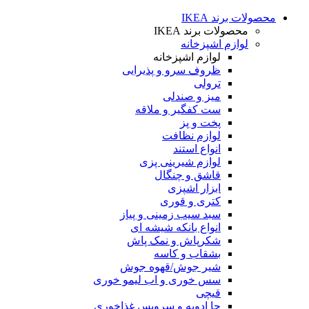
محصولات برند IKEA
محصولات برند IKEA
لوازم اشپزخانه
لوازم اشپزخانه
ظروف سرو و پذیرایی
ترولی
میز و صندلی
ست کفگیر و ملاقه
پخت و پز
لوازم نظافت
انواع استند
لوازم شیرینی پزی
قاشق و چنگال
ابزار اشپزی
کتری و قوری
سبد سیب زمینی و پیاز
انواع بانکه شیشه ای
شکرپاش و نمک پاش
بشقاب و کاسه
شیر جوش/قهوه جوش
سس خوری و اب لیمو خوری
قیچی
جا ادویه و سرویس غذاخوری