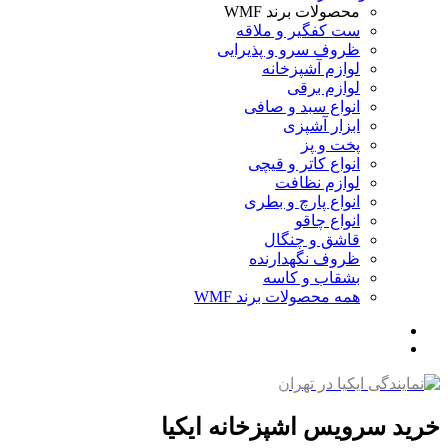
محصولات برند WMF
ست کفگیر و ملاقه
ظروف سرو و پذیرایی
لوازم آشپزخانه
لوازم برقی
انواع سبد و صافی
ابزار آشپزی
پخت و پز
انواع کاتر و قیچی
لوازم نظافت
انواع پارچ و بطری
انواع چاقو
قاشق و چنگال
ظروف نگهدارنده
بشقاب و کاسه
همه محصولات برند WMF
خرید سرویس اشپزخانه ایکیا