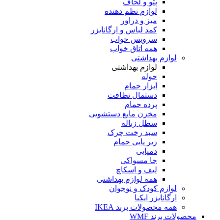
پتو و لحاف
لوازم نظم دهنده
میز و دراور
کمد لباس و ارگانایزر
سرویس خواب
همه اتاق خواب
لوازم بهداشتی
لوازم بهداشتی
حوله
ابزار حمام
دستمال نظافت
پرده حمام
مخزن مایع دستشویی
سطل زباله
سبد رخت چرک
زیر پایی حمام
دمپایی
جا مسواکی
لیف و اسکاچ
همه لوازم بهداشتی
لوازم کودک و نوجوان
ارگانایزر ایکیا
همه محصولات برند IKEA
محصولات برند WMF