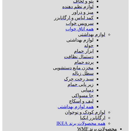
پتو و لحاف
لوازم نظم دهنده
میز و دراور
کمد لباس و ارگانایزر
سرویس خواب
همه اتاق خواب
لوازم بهداشتی
لوازم بهداشتی
حوله
ابزار حمام
دستمال نظافت
پرده حمام
مخزن مایع دستشویی
سطل زباله
سبد رخت چرک
زیر پایی حمام
دمپایی
جا مسواکی
لیف و اسکاچ
همه لوازم بهداشتی
لوازم کودک و نوجوان
ارگانایزر ایکیا
همه محصولات برند IKEA
محصولات برند WMF