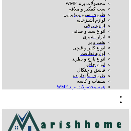
محصولات برند WMF
ست کفگیر و ملاقه
ظروف سرو و پذیرایی
لوازم آشپزخانه
لوازم برقی
انواع سبد و صافی
ابزار آشپزی
پخت و پز
انواع کاتر و قیچی
لوازم نظافت
انواع پارچ و بطری
انواع چاقو
قاشق و چنگال
ظروف نگهدارنده
بشقاب و کاسه
همه محصولات برند WMF