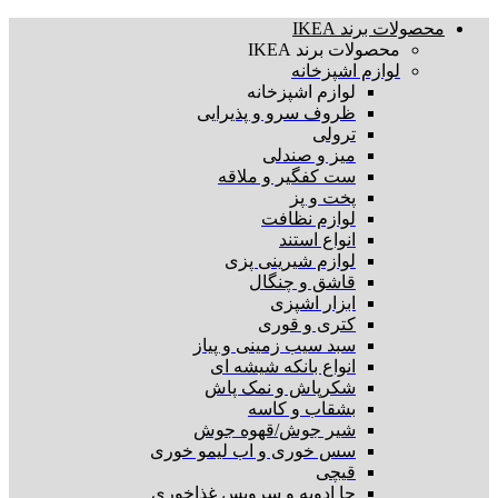
محصولات برند IKEA
محصولات برند IKEA
لوازم اشپزخانه
لوازم اشپزخانه
ظروف سرو و پذیرایی
ترولی
میز و صندلی
ست کفگیر و ملاقه
پخت و پز
لوازم نظافت
انواع استند
لوازم شیرینی پزی
قاشق و چنگال
ابزار اشپزی
کتری و قوری
سبد سیب زمینی و پیاز
انواع بانکه شیشه ای
شکرپاش و نمک پاش
بشقاب و کاسه
شیر جوش/قهوه جوش
سس خوری و اب لیمو خوری
قیچی
جا ادویه و سرویس غذاخوری