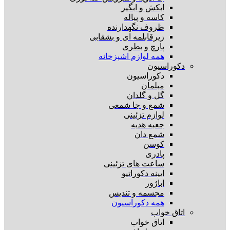
ابکش و ابگیر
کاسه و پیاله
ظروف نگهدارنده
زیرقابلمه ای و بشقابی
پارچ و بطری
همه لوازم اشپزخانه
دکوراسیون
دکوراسیون
مبلمان
گل و گلدان
شمع و جا شمعی
لوازم تزئینی
جعبه هدیه
شمع دان
کوسن
پادری
ساعت های تزئینی
ایینه دکوراتیو
اباژور
مجسمه و تندیس
همه دکوراسیون
اتاق خواب
اتاق خواب