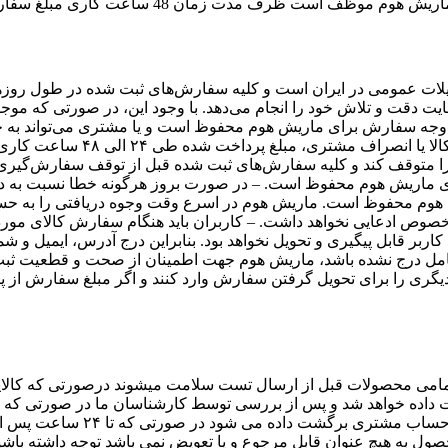
 ساعت کاری مبلغ سفارش کنسل شده را به حساب مشتری بازگشت دهد.
ی تعطیلات عمومی در ایران است و کلیه سفارش‏‌های ثبت شده در طو
یت دقت و تلاش خود را انجام می‌دهد. با وجود این، در صورتی که مو
ه سفارش برای ماریش هوم محفوظ است و یا مشتری می‏‌تواند به جای
اخت شده طی ۲۴ الی ۴۸ ساعت کاری به حساب مشتری واریز خواهد شد.
ا متوقف کند و کلیه سفارش‌‏های ثبت شده قبل از توقف سفارش‌‏گیری
برای ماریش هوم محفوظ است.
– در صورت بروز هرگونه خطا نسبت به د
 هوم محفوظ است. ماریش هوم در اسرع وقت وجوه دریافتی را به حس
ن خصوص ادعایی نخواهد داشت.
– کاربران باید هنگام سفارش کالای مور
ر قابل پیگیری و تحویل نخواهد بود. بنابراین درج آدرس، ایمیل و شم
امل درج نشده باشد، ماریش هوم جهت اطمینان از صحت و قطعیت ثبت
گری را برای تحویل گرفتن سفارش وارد کنند و اگر مبلغ سفارش از پی
تمامی محصولات قبل از ارسال تست سلامت میشوند
درصورتی که کالای
رگشت داده خواهد شد و پس از بررسی توسط کارشناسان ما در صورتی ک
 به حساب مشتری برگشت داده می شود
در صورتی که تا 
صول به هیچ عنوان قابل مرجوع و‌ یا تعویض نمی‌ باشد
توجه داشته باشی