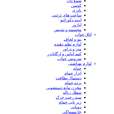
شمع دان
کوسن
پادری
ساعت های تزئینی
ایینه دکوراتیو
اباژور
مجسمه و تندیس
اتاق خواب
پتو و لحاف
لوازم نظم دهنده
میز و دراور
کمد لباس و ارگانایزر
سرویس خواب
لوازم بهداشتی
حوله
ابزار حمام
دستمال نظافت
پرده حمام
مخزن مایع دستشویی
سطل زباله
سبد رخت چرک
زیر پایی حمام
دمپایی
جا مسواکی