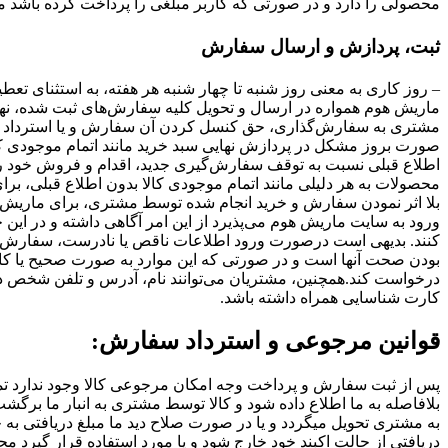
محصولی را دارد و در صورتی که کاربر مبلغی را پرداخت کرده باشد ماریش هوم موظف است ظرف مدت زمان 48
ثبت، پردازش و ارسال سفارش
– روز کاری به معنی روز شنبه تا چهار شنبه هر هفته، به استثنا
ماریش هوم همواره در ارسال و تحویل کلیه سفارش‌‏های ثبت شده، نها
مشتری به سفارش‌‏گذاری، حق کنسل کردن آن سفارش و یا استرداد وج
صورت بروز مشکل در پردازش نهایی سبد خرید مانند اتمام موجودی کالا یا انصراف مشتری، مبلغ پرد
اطلاع قبلی نسبت به توقف سفارش‌‏گیری جدید، اقدام و فروش خود ر
محصولات به هر دلیلی مانند اتمام موجودی کالا بدون اطلاع قبلی، 
بلا اثر نمودن سفارش و خرید انجام شده توسط مشتری، برای ماریش
ورود به سایت ماریش هوم می‌پذیرد از این امر آگاهی داشته و در ای
کنند. بدیهی است درصورت ورود اطلاعات ناقص یا نادرست، سفارش کارب
بودن صحت آنها است و در صورتی که این موارد به صورت صحیح یا ک
درخواست کند.همچنین، مشتریان می‌توانند نام، آدرس و تلفن شخص دی
کارت شناسایی همراه داشته باشد.
قوانین مرجوعی و استرداد سفارش:
پس از ثبت سفارش و پرداخت وجه امکان مرجوعی کالا وجود ندارد 
بلافاصله به ما اطلاع داده شود و کالا توسط مشتری به انبار ما ب
به مشتری تحویل میگردد و یا در صورت صلاح دید ما مبلغ دریافتی
دریافتی از حالت اکبند خود خارج شود و یا مورد استفاده قرار گیرد مح