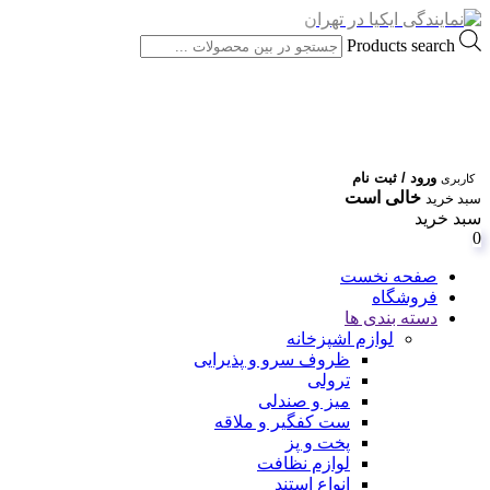
Products search
ورود / ثبت نام
کاربری
خالی است
سبد خرید
سبد خرید
0
صفحه نخست
فروشگاه
دسته بندی ها
لوازم اشپزخانه
ظروف سرو و پذیرایی
ترولی
میز و صندلی
ست کفگیر و ملاقه
پخت و پز
لوازم نظافت
انواع استند