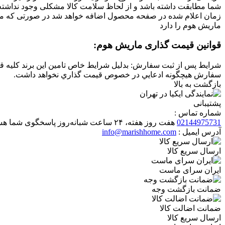
شما مطابقت داشته باشد و از لحاظ سلامت کالا مشکلی وجود نداشته 
زمان اعلام شده در صفحه محصول اضافه خواهد شد در صورتی که مجم
ماریش هوم را دارد
قوانین قیمت گذاری ماریش هوم:
شرايط پس از ثبت سفارش: بدليل شرايط خاص تامين اين برند كليه 
سفارش هيچگونه ادعايي در خصوص قيمت گذاري نخواهد داشت
.
بازگشت به بالا
پشتیبانی
شماره تماس :
02144975731
هفت روز هفته، ۲۴ ساعت شبانه‌روز پاسخگوی شما هستیم.
آدرس ایمیل :
info@marishhome.com
ارسال سریع کالا
ایران سرای ماست
ضمانت بازگشت وجه
ضمانت اضالت کالا
ارسال سریع کالا