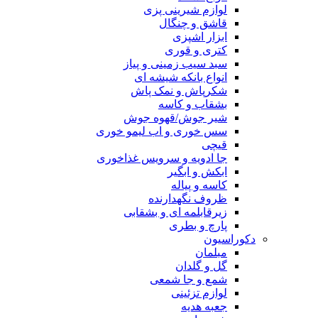
لوازم شیرینی پزی
قاشق و چنگال
ابزار اشپزی
کتری و قوری
سبد سیب زمینی و پیاز
انواع بانکه شیشه ای
شکرپاش و نمک پاش
بشقاب و کاسه
شیر جوش/قهوه جوش
سس خوری و اب لیمو خوری
قیچی
جا ادویه و سرویس غذاخوری
ابکش و ابگیر
کاسه و پیاله
ظروف نگهدارنده
زیرقابلمه ای و بشقابی
پارچ و بطری
دکوراسیون
مبلمان
گل و گلدان
شمع و جا شمعی
لوازم تزئینی
جعبه هدیه