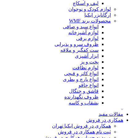
لیف و اسکاچ
لوازم کودک و نوجوان
ارگانایزر ایکیا
محصولات برند WMF
انواع سبد و صافی
لوازم آشپزخانه
لوازم برقی
ظروف سرو و پذیرایی
ست کفگیر و ملاقه
ابزار آشپزی
پخت و پز
لوازم نظافت
انواع کاتر و قیچی
انواع پارچ و بطری
انواع چاقو
قاشق و چنگال
ظروف نگهدارنده
بشقاب و کاسه
مقالات مفید
همکاری در فروش
همکاری در فروش ایکیا تهران
ثبت نام همکاری در فروش
ورود به حساب همکاری در فروش