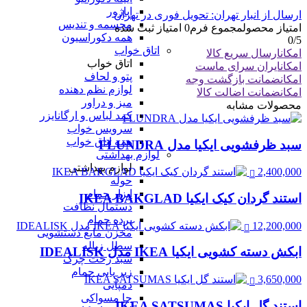
اباژور
ارسال از انبار تهران: تحویل فوری در تهران
مجسمه و تندیس
امتیاز محصول
مجموع فرم
0
امتیاز ثبت شده
همه دکوراسیون
0
/5
اتاق خواب
امکان
ارسال سریع کالا
اتاق خواب
امکان
ایران سرای ماست
پتو و لحاف
امکان
ضمانت بازگشت وجه
لوازم نظم دهنده
امکان
ضمانت اضالت کالا
میز و دراور
محصولات مشابه
کمد لباس و ارگانایزر
سرویس خواب
همه اتاق خواب
سبد ظرفشویی ایکیا مدل FLUNDRA
لوازم بهداشتی
لوازم بهداشتی
2,400,000
حوله
ابزار حمام
استند گردان کیک ایکیا IKEA BAKGLAD
دستمال نظافت
پرده حمام
12,200,000
مخزن مایع دستشویی
سطل زباله
ابکش دسته کشویی ایکیا IKEA مدل IDEALISK
سبد رخت چرک
زیر پایی حمام
3,650,000
دمپایی
جا مسواکی
استند گل ایکیا IKEA SATSUMAS