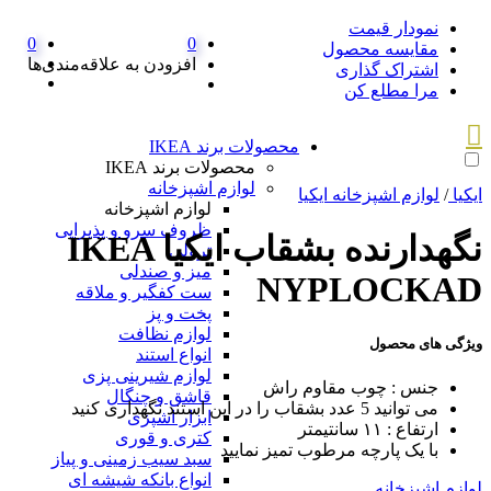
نمودار قیمت
0
0
مقایسه محصول
افزودن به علاقه‌مندی‌ها
اشتراک گذاری
مرا مطلع کن
محصولات برند IKEA
محصولات برند IKEA
لوازم اشپزخانه
ایکیا
/
لوازم اشپزخانه ایکیا
لوازم اشپزخانه
ظروف سرو و پذیرایی
نگهدارنده بشقاب ایکیا IKEA
ترولی
میز و صندلی
NYPLOCKAD
ست کفگیر و ملاقه
پخت و پز
لوازم نظافت
ویژگی های محصول
انواع استند
لوازم شیرینی پزی
جنس : چوب مقاوم راش
قاشق و چنگال
می توانید 5 عدد بشقاب را در این استند نگهداری کنید
ابزار اشپزی
ارتفاع : ١١ سانتیمتر
کتری و قوری
با یک پارچه مرطوب تمیز نمایید
سبد سیب زمینی و پیاز
انواع بانکه شیشه ای
لوازم اشپزخانه