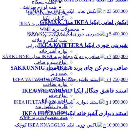
لیف و اسکاچ
همه لوازم بهداشتی
23,500,000
لوازم کودک و نوجوان
ارگانایزر ایکیا
ابکش لعابی ایکیا IKEA مدل GEMAK
همه محصولات برند IKEA
محصولات برند WMF
5,400,000
محصولات برند WMF
ست کفگیر و ملاقه
شیرینی خوری ایکیا IKEA KVITTERA
ظروف سرو و پذیرایی
لوازم آشپزخانه
7,600,000
لوازم برقی
انواع سبد و صافی
صافی و دم کن چای برند IKEA مدل SAKKUNNIG
ابزار آشپزی
پخت و پز
انواع کاتر و قیچی
1,750,000
لوازم نظافت
انواع پارچ و بطری
استند قاشق چنگال ایکیا IKEA VALVARDAD
انواع چاقو
قاشق و چنگال
1,950,000
ظروف نگهدارنده
بشقاب و کاسه
استند دیواری آشپزخانه ایکیا IKEA HULTARP
همه محصولات برند WMF
10,900,000