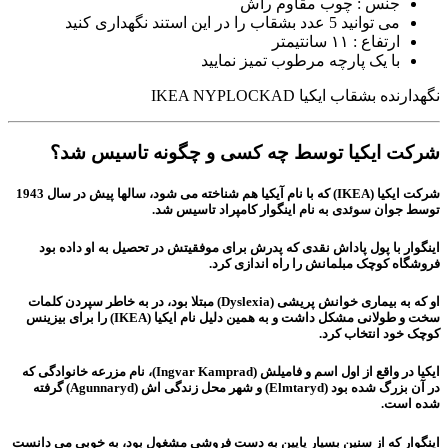
جنس : چوب مقاوم راش
می توانید 5 عدد بشقاب را در این استند نگهداری کنید
ارتفاع : ١١ سانتیمتر
با یک پارچه مرطوب تمیز نمایید
نگهدارنده بشقاب ایکیا IKEA NYPLOCKAD
شرکت ایکیا توسط چه کسی و چگونه تاسیس شد؟
شرکت ایکیا (IKEA) که با نام آیکیا هم شناخته می شود، سالها پیش در سال 1943
توسط جوان سوئدی به نام اینگوار کامپراد تاسیس شد.
اینگوار با پول پاداش نقدی که پدرش برای موفقیتش در تحصیل به او داده بود
فروشگاه کوچک مبلمانش را راه اندازی کرد.
او که به بیماری خوانش پریشی (Dyslexia) مبتلا بود، در به خاطر سپردن کلمات
سخت و طولانی مشکل داشت و به همین دلیل نام ایکیا (IKEA) را برای بیزینس
کوچک خود انتخاب کرد.
ایکیا در واقع از اول اسم و فامیلش (
K
ngvar
I
amprad)، نام مزرعه خانوادگی که
در آن بزرگ شده بود (
lmtaryd) و شهر محل زندگی اش (
E
A
gunnaryd) گرفته
شده است.
اینگوار که از سنین بسیار پایین به دست فروشی مشغول بود، به خوبی می دانست