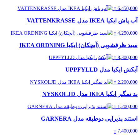
6,450,000
آب پاش ایکیا IKEA مدل VATTENKRASSE
4,250,000
سبد ظرفشویی (آبچکان) ایکیا IKEA ORDNING
8,300,000
آبکش ایکیا مدل UPPFYLLD
2,200,000
پد نمگیر ایکیا IKEA مدل NYSKOLJD
1,200,000
استند پذیرایی دوطبقه مدل GARNERA
7,400,000