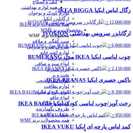
لیف و اسکاچ
همه لوازم بهداشتی
رگال لباس ایکیا IKEA RIGGA
لوازم کودک و نوجوان
ارگانایزر ایکیا
12,600,000
همه محصولات برند IKEA
محصولات برند WMF
ارگانایزر سرویس بهداشتی IVÖSJÖN
محصولات برند WMF
ست کفگیر و ملاقه
6,800,000
ظروف سرو و پذیرایی
لوازم آشپزخانه
چوب لباسی ایکیا IKEA مدل BUMERANG
لوازم برقی
انواع سبد و صافی
2,150,000
ابزار آشپزی
پخت و پز
باکس حصیری ایکیا IKEA BRANAS
انواع کاتر و قیچی
لوازم نظافت
8,300,000
انواع پارچ و بطری
انواع چاقو
رخت آویز/چوب لباسی کودک ایکیا IKEA BAGIS
قاشق و چنگال
ظروف نگهدارنده
بشقاب و کاسه
950,000
همه محصولات برند WMF
کمد لباس پارچه ای ایکیا IKEA VUKU