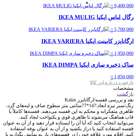
9,400,000
رگال لباس ایکیا IKEA MULIG
5,700,000
ارگانایزر کابینت ایکیا IKEA VARIERA
1,950,000
ساک ذخیره سازی ایکیا IKEA DIMPA
1,850,000
بازخورد درباره این کالا
مشخصات
بازگشت
نقد و بررسی
قفسه/ارگانایزر Kalax
رنگ:سبز تیره ابعاد:147*77سانتی متر سطوح صاف و لبه‌های گرد،
ظاهری متفکرانه و محکم به این قفسه می‌دهند. ​ قفسه‌ها کاملاً با
قاب هماهنگ می‌شوند تا ظاهری قوی و یکنواخت ایجاد کنند. ​
می‌توانید انتخاب کنید که آیا آن را ایستاده قرار دهید و از آن به عنوان
قفسه استفاده کنید یا دراز بکشید و از آن به عنوان بوفه استفاده
کنید. اقلام مورد علاقه خود را در قفسه‌های باز به نمایش بگذارید یا