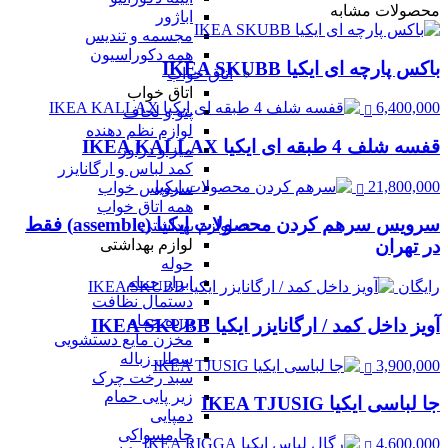
محصولات مشابه
اباژور
مجسمه و تندیس
همه دکوراسیون
باکس پارچه ای ایکیا IKEA SKUBB
اتاق خواب
اتاق خواب
6,400,000
پتو و لحاف
لوازم نظم دهنده
قفسه شلف 4 طبقه ای ایکیا IKEA KALLAX
میز و دراور
کمد لباس و ارگانایزر
21,800,000
سرویس خواب
همه اتاق خواب
سرویس سرهم کردن محصولات ایکیا (assemble) فقط
لوازم بهداشتی
لوازم بهداشتی
در تهران
حوله
ابزار حمام
رایگان
دستمال نظافت
پرده حمام
آویز داخل کمد / ارگانایزر ایکیا IKEA SKUBB
مخزن مایع دستشویی
سطل زباله
3,900,000
سبد رخت چرک
زیر پایی حمام
جا لباسی ایکیا IKEA TJUSIG
دمپایی
جا مسواکی
4,600,000