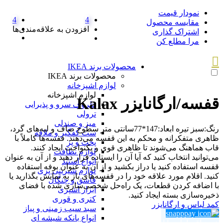
نمودار قیمت
4
4
مقایسه محصول
افزودن به علاقه‌مندی‌ها
اشتراک گذاری
مرا مطلع کن
محصولات برند IKEA
محصولات برند IKEA
لوازم اشپزخانه
لوازم اشپزخانه
قفسه/ارگانایزر Kalax
ظروف سرو و پذیرایی
ترولی
میز و صندلی
رنگ:سبز تیره ابعاد:147*77سانتی متر سطوح صاف و لبه‌های گرد،
ست کفگیر و ملاقه
ظاهری متفکرانه و محکم به این قفسه می‌دهند. ​ قفسه‌ها کاملاً با
پخت و پز
قاب هماهنگ می‌شوند تا ظاهری قوی و یکنواخت ایجاد کنند. ​
لوازم نظافت
می‌توانید انتخاب کنید که آیا آن را ایستاده قرار دهید و از آن به عنوان
انواع استند
قفسه استفاده کنید یا دراز بکشید و از آن به عنوان بوفه استفاده
لوازم شیرینی پزی
کنید. اقلام مورد علاقه خود را در قفسه‌های باز به نمایش بگذارید یا
قاشق و چنگال
با اضافه کردن قطعات، یک راه‌حل شخصی‌سازی شده با فضای
ابزار اشپزی
ذخیره‌سازی بسته ایجاد کنید. ​
کتری و قوری
کمد لباس و ارگانایزر
سبد سیب زمینی و پیاز
انواع بانکه شیشه ای
خرید اقساطی با اسنپ‌پی!