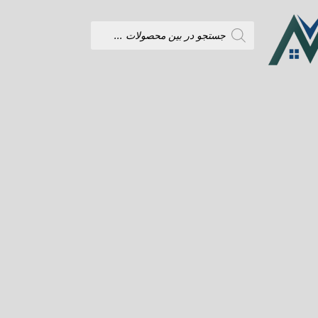
Products
search