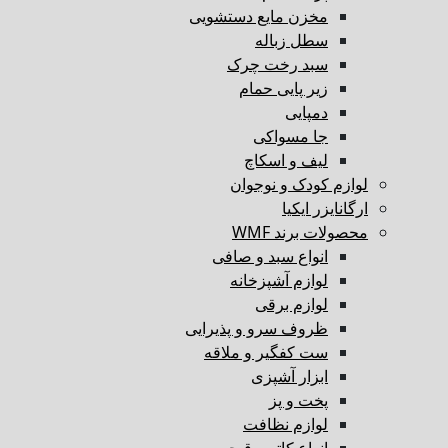
مخزن مایع دستشویی
سطل زباله
سبد رخت چرک
زیر پایی حمام
دمپایی
جا مسواکی
لیف و اسکاچ
لوازم کودک و نوجوان
ارگانایزر ایکیا
محصولات برند WMF
انواع سبد و صافی
لوازم آشپزخانه
لوازم برقی
ظروف سرو و پذیرایی
ست کفگیر و ملاقه
ابزار آشپزی
پخت و پز
لوازم نظافت