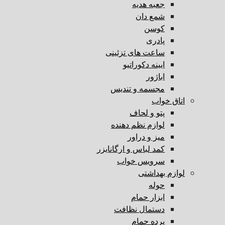
جعبه هدیه
شمع دان
کوسن
پادری
ساعت های تزئینی
ایینه دکوراتیو
اباژور
مجسمه و تندیس
اتاق خواب
پتو و لحاف
لوازم نظم دهنده
میز و دراور
کمد لباس و ارگانایزر
سرویس خواب
لوازم بهداشتی
حوله
ابزار حمام
دستمال نظافت
پرده حمام