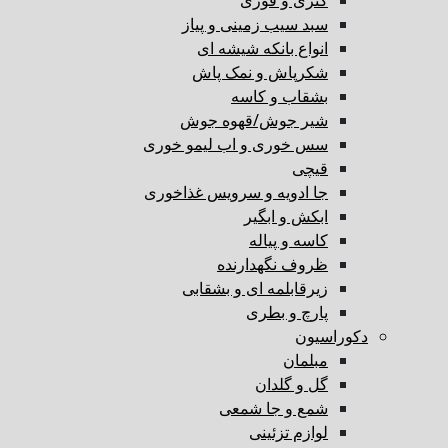
کتری و قوری
سبد سیب زمینی و پیاز
انواع بانکه شیشه ای
شکرپاش و نمک پاش
بشقاب و کاسه
شیر جوش/قهوه جوش
سس خوری و اب لیمو خوری
قیچی
جا ادویه و سرویس غذاخوری
ابکش و ابگیر
کاسه و پیاله
ظروف نگهدارنده
زیرقابلمه ای و بشقابی
پارچ و بطری
دکوراسیون
مبلمان
گل و گلدان
شمع و جا شمعی
لوازم تزئینی