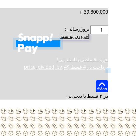
39,800,000
تعداد
بروزرسانی :
افزودن به سبد
خرید اقساطی با اسنپ‌پی!
پرداخت در 4 قسط $price_divided_by_4
در ۴ قسط با دیجی‌پی