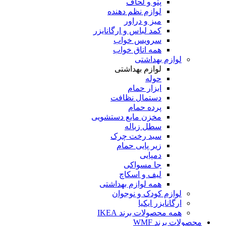
پتو و لحاف
لوازم نظم دهنده
میز و دراور
کمد لباس و ارگانایزر
سرویس خواب
همه اتاق خواب
لوازم بهداشتی
لوازم بهداشتی
حوله
ابزار حمام
دستمال نظافت
پرده حمام
مخزن مایع دستشویی
سطل زباله
سبد رخت چرک
زیر پایی حمام
دمپایی
جا مسواکی
لیف و اسکاچ
همه لوازم بهداشتی
لوازم کودک و نوجوان
ارگانایزر ایکیا
همه محصولات برند IKEA
محصولات برند WMF