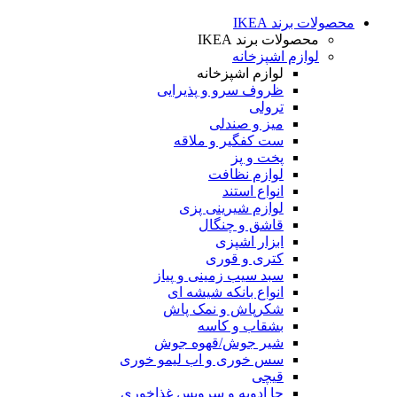
محصولات برند IKEA
محصولات برند IKEA
لوازم اشپزخانه
لوازم اشپزخانه
ظروف سرو و پذیرایی
ترولی
میز و صندلی
ست کفگیر و ملاقه
پخت و پز
لوازم نظافت
انواع استند
لوازم شیرینی پزی
قاشق و چنگال
ابزار اشپزی
کتری و قوری
سبد سیب زمینی و پیاز
انواع بانکه شیشه ای
شکرپاش و نمک پاش
بشقاب و کاسه
شیر جوش/قهوه جوش
سس خوری و اب لیمو خوری
قیچی
جا ادویه و سرویس غذاخوری