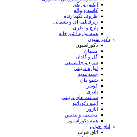
ابکش و ابگیر
کاسه و پیاله
ظروف نگهدارنده
زیرقابلمه ای و بشقابی
پارچ و بطری
همه لوازم اشپزخانه
دکوراسیون
دکوراسیون
مبلمان
گل و گلدان
شمع و جا شمعی
لوازم تزئینی
جعبه هدیه
شمع دان
کوسن
پادری
ساعت های تزئینی
ایینه دکوراتیو
اباژور
مجسمه و تندیس
همه دکوراسیون
اتاق خواب
اتاق خواب